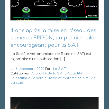
4 ans après la mise en réseau des
caméras FRIPON, un premier bilan
encourageant pour la S.A.T.
La Société Astronomique de Touraine (SAT) est
signataire d’une publication […]
Le
6 décembre 2020
Par :
La S.A.T.
Catégories :
Actualité de la S.A.T.
,
Actualité
Scientifique Générale
,
Terre et systeme solaire
,
Vie
du club