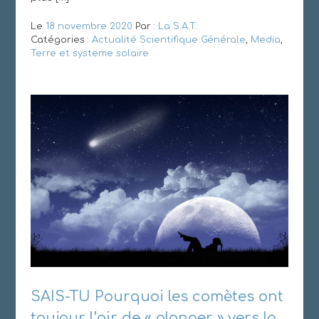
Le
18 novembre 2020
Par :
La S.A.T.
Catégories :
Actualité Scientifique Générale
,
Media
,
Terre et systeme solaire
SAIS-TU Pourquoi les comètes ont
toujour l’air de « plonger » vers la