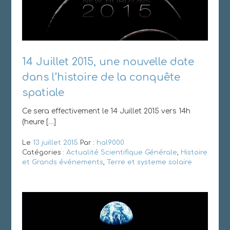
14 Juillet 2015, une nouvelle date
dans l’histoire de la conquête
spatiale
Ce sera effectivement le 14 Juillet 2015 vers 14h
(heure […]
Le
13 juillet 2015
Par :
hal9000
Catégories :
Actualité Scientifique Générale
,
Histoire
et Grands événements
,
Terre et systeme solaire