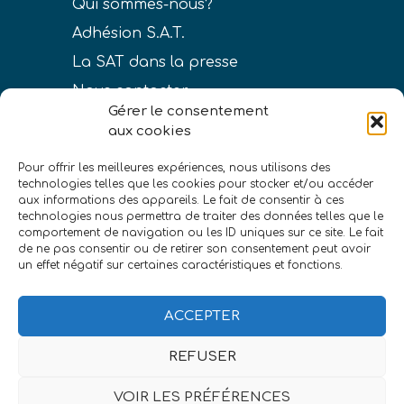
Qui sommes-nous?
Adhésion S.A.T.
La SAT dans la presse
Nous contacter
Gérer le consentement
aux cookies
Pour offrir les meilleures expériences, nous utilisons des
technologies telles que les cookies pour stocker et/ou accéder
LIENS
aux informations des appareils. Le fait de consentir à ces
technologies nous permettra de traiter des données telles que le
Conditions générales de vente
comportement de navigation ou les ID uniques sur ce site. Le fait
de ne pas consentir ou de retirer son consentement peut avoir
Politique de confidentialité
un effet négatif sur certaines caractéristiques et fonctions.
Mentions légales
ACCEPTER
REFUSER
VOIR LES PRÉFÉRENCES
©Société astronomique de Touraine
|
eszett