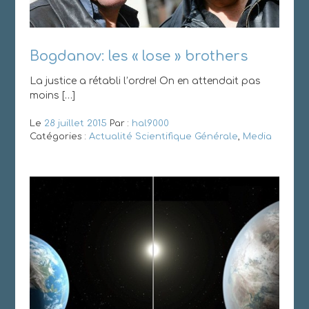
Bogdanov: les « lose » brothers
La justice a rétabli l’ordre! On en attendait pas
moins […]
Le
28 juillet 2015
Par :
hal9000
Catégories :
Actualité Scientifique Générale
,
Media