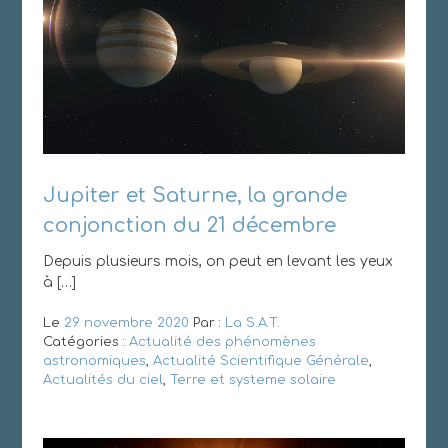
Jupiter et Saturne, la grande
conjonction du 21 décembre
Depuis plusieurs mois, on peut en levant les yeux
à […]
Le
29 novembre 2020
Par :
La S.A.T.
Catégories :
Actualité des phénomènes
astronomiques
,
Actualité Scientifique Générale
,
Actualités du ciel
,
Terre et systeme solaire