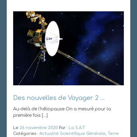
Des nouvelles de Voyager 2 …
Au-delà de l’héliopause On a mesuré pour la
première fois […]
Le
26 novembre 2020
Par :
La S.A.T.
Catégories :
Actualité Scientifique Générale
,
Terre