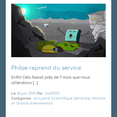
Philae reprend du service.
Enfin! Cela faisait près de 7 mois que nous
attendions […]
Le
14 juin 2015
Par :
hal9000
Catégories :
Actualité Scientifique Générale
,
Histoire
et Grands événements