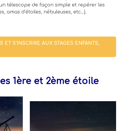
n télescope de façon simple et repérer les
es, amas d’étoiles, nébuleuses, etc…).
 ET S’INSCRIRE AUX STAGES ENFANTS,
es 1ère et 2ème étoile