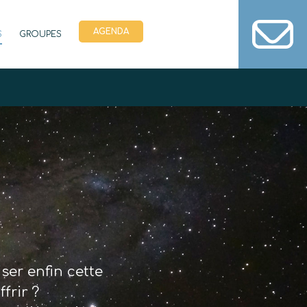
AGENDA
S
GROUPES
iser enfin cette
frir ?