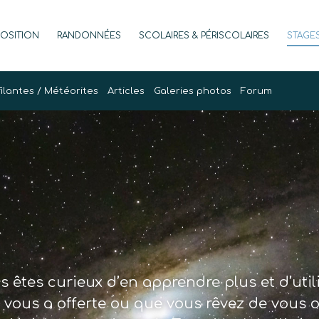
POSITION
RANDONNÉES
SCOLAIRES & PÉRISCOLAIRES
STAGE
filantes / Météorites
Articles
Galeries photos
Forum
ous êtes curieux d’en apprendre plus et d’util
vous a offerte ou que vous rêvez de vous of