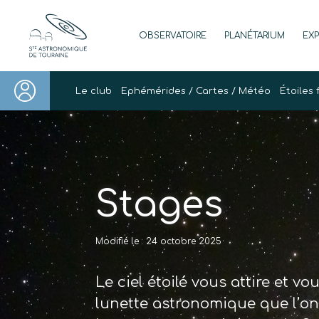
Skip
to
OBSERVATOIRE
PLANÉTARIUM
EX
content
Société Astronomique de Touraine
Un regard plus NET sur notre univers
Le club
Ephémérides / Cartes / Météo
Étoiles 
Stages
Modifié le : 24 octobre 2025
Le ciel étoilé vous attire et v
lunette astronomique que l’on 