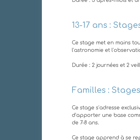
Durée : 3 après-midis et une
13-17 ans : Stag
Ce stage met en mains tous
l’astronomie et l’observat
Durée : 2 journées et 2 veill
Familles : Stag
Ce stage s’adresse exclusi
d’apporter une base commu
de 7-8 ans.
Ce stage apprend à se rep