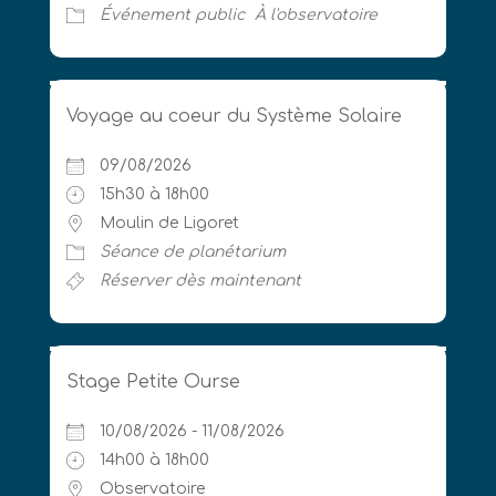
Événement public
À l'observatoire
Voyage au coeur du Système Solaire
09/08/2026
15h30 à 18h00
Moulin de Ligoret
Séance de planétarium
Réserver dès maintenant
Stage Petite Ourse
10/08/2026 - 11/08/2026
14h00 à 18h00
Observatoire