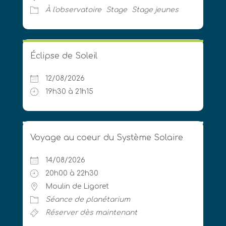
À l'observatoire
Stage
Stage jeunes
Éclipse de Soleil
12/08/2026
19h30 à 21h15
Voyage au coeur du Système Solaire
14/08/2026
20h00 à 22h30
Moulin de Ligoret
Séance de planétarium
Réserver dès maintenant