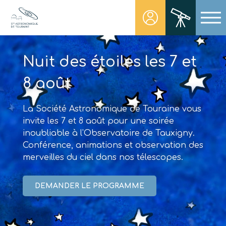
Skip
to
content
Société Astronomique de Touraine
Un regard plus NET sur notre univers
Nuit des étoiles les 7 et
8 août
La Société Astronomique de Touraine vous
invite les 7 et 8 août pour une soirée
inoubliable à l'Observatoire de Tauxigny.
Conférence, animations et observation des
merveilles du ciel dans nos télescopes.
DEMANDER LE PROGRAMME