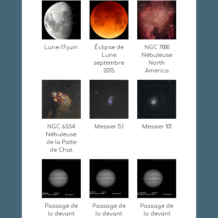
Lune-17-juin
Éclipse de
NGC 7000
Lune
Nébuleuse
septembre
North
2015
America
NGC 6334
Messier 51
Messier 101
Nébuleuse
de la Patte
de Chat
Passage de
Passage de
Passage de
Io devant
Io devant
Io devant