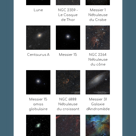
Lune
NGC 2359 -
Messier 1
Le Casque
Nébuleuse
de Thor
du Crabe
Centaurus A
Messier 15
NGC 2264
Nébuleuse
du cône
Messier 15
NGC 6888
Messier 31
amas
Nébuleuse
Galaxie
globulaire
du croissant
d'Andromède