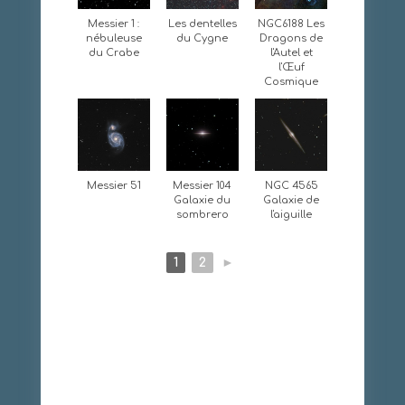
Messier 1 :
Les dentelles
NGC6188 Les
nébuleuse
du Cygne
Dragons de
du Crabe
l'Autel et
l'Œuf
Cosmique
Messier 51
Messier 104
NGC 4565
Galaxie du
Galaxie de
sombrero
l'aiguille
1
2
►