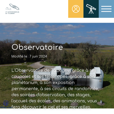
Skip
to
content
Société Astronomique de Touraine
Un regard plus NET sur notre univers
Observatoire
Modifié le : 7 juin 2024
L’Observatoire de Tauxigny, grâce à ses
coupoles et ses télescopes, grâce à son
planétarium, à son exposition
permanente, à ses circuits de randonnée,
des soirées d'observation, des stages,
l'accueil des écoles, des animations, vous
fera découvrir le ciel et ses merveilles.