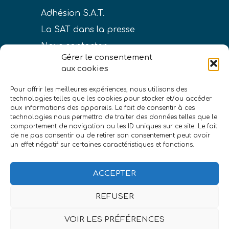
Adhésion S.A.T.
La SAT dans la presse
Nous contacter
Gérer le consentement
aux cookies
Pour offrir les meilleures expériences, nous utilisons des
technologies telles que les cookies pour stocker et/ou accéder
LIENS
aux informations des appareils. Le fait de consentir à ces
technologies nous permettra de traiter des données telles que le
Conditions générales de vente
comportement de navigation ou les ID uniques sur ce site. Le fait
de ne pas consentir ou de retirer son consentement peut avoir
Politique de confidentialité
un effet négatif sur certaines caractéristiques et fonctions.
Mentions légales
ACCEPTER
REFUSER
VOIR LES PRÉFÉRENCES
©Société astronomique de Touraine
|
eszett