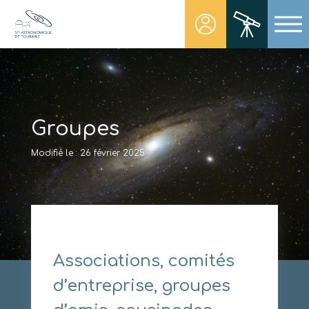
Skip
to
content
Société Astronomique de Touraine
Un regard plus NET sur notre univers
Groupes
Modifié le : 26 février 2025
Associations, comités
d’entreprise, groupes