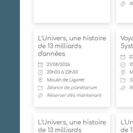
R
L'Univers, une histoire
Voy
de 13 milliards
Sys
d'années
2
21/08/2026
1
20h00 à 22h30
M
Moulin de Ligoret
S
Séance de planétarium
R
Réserver dès maintenant
L'Univers, une histoire
L'Un
de 13 milliards
de 1