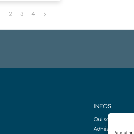
1
2
3
4
INFOS
Qui sommes-no
Adhésion S.A.T.
Pour offrir