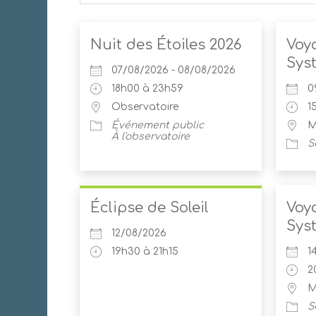
Nuit des Étoiles 2026
Voy
Sys
07/08/2026 - 08/08/2026
18h00 à 23h59
0
Observatoire
1
Événement public
M
À l'observatoire
S
Éclipse de Soleil
Voy
Sys
12/08/2026
19h30 à 21h15
1
2
M
S