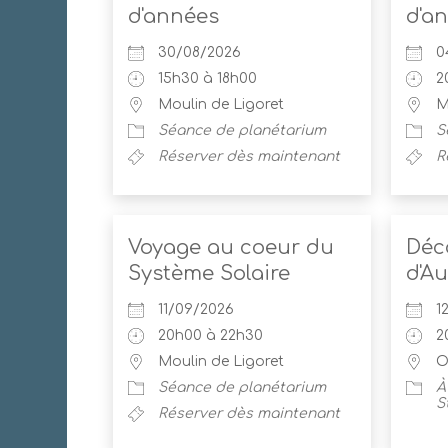
d'années
d'a
30/08/2026
0
15h30 à 18h00
2
Moulin de Ligoret
M
Séance de planétarium
S
Réserver dès maintenant
R
Voyage au coeur du
Déc
Système Solaire
d'A
11/09/2026
1
20h00 à 22h30
2
Moulin de Ligoret
O
Séance de planétarium
À
S
Réserver dès maintenant