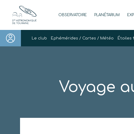
Skip
to
OBSERVATOIRE
PLANÉTARIUM
EX
content
Société Astronomique de Touraine
Un regard plus NET sur notre univers
Le club
Ephémérides / Cartes / Météo
Étoiles 
Voyage a