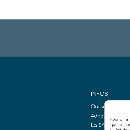
INFOS
Qui sommes-no
Adhésion S.A.T.
Pour offrir
La SAT dans la 
que les co