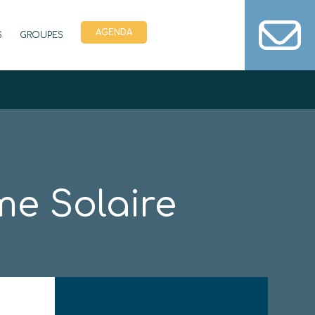
AGENDA
S
GROUPES
e Solaire