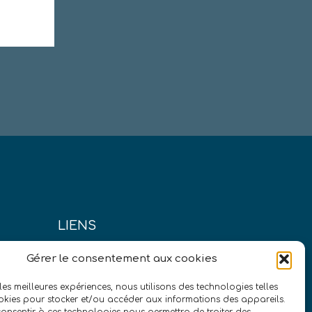
LIENS
us?
Conditions générales de vente
Gérer le consentement aux cookies
Politique de confidentialité
 les meilleures expériences, nous utilisons des technologies telles
presse
Mentions légales
okies pour stocker et/ou accéder aux informations des appareils.