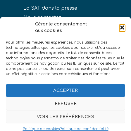
La SAT dans la presse
Nous contacter
Gérer le consentement
aux cookies
Pour offrir les meilleures expériences, nous utilisons des
technologies telles que les cookies pour stocker et/ou accéder
LIENS
aux informations des appareils. Le fait de consentir à ces
technologies nous permettra de traiter des données telles que le
Conditions générales de vente
comportement de navigation ou les ID uniques sur ce site. Le fait
de ne pas consentir ou de retirer son consentement peut avoir
Politique de confidentialité
un effet négatif sur certaines caractéristiques et fonctions.
Mentions légales
ACCEPTER
REFUSER
VOIR LES PRÉFÉRENCES
©Société astronomique de Touraine
|
eszett
studio
Politique de cookies
Politique de confidentialité