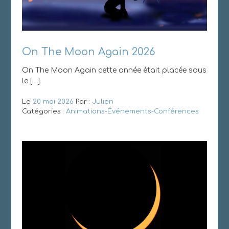
On The Moon Again 2026
On The Moon Again cette année était placée sous
le […]
Le
20 mai 2026
Par :
Julien
Catégories :
Animations-Événements-Conférences