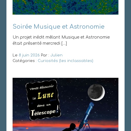
Soirée Musique et Astronomie
Un projet inédit mêlant Musique et Astronomie
était présenté mercredi […]
Le
8 juin 2026
Par :
Julien
Catégories :
Curiosités (les inclassables)