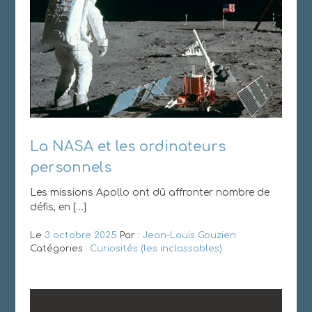
La NASA et les ordinateurs
personnels
Les missions Apollo ont dû affronter nombre de
défis, en […]
Le
3 octobre 2025
Par :
Jean-Louis Gouzien
Catégories :
Curiosités (les inclassables)