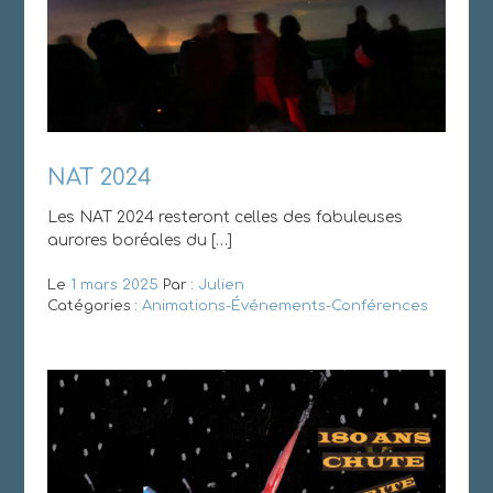
NAT 2024
Les NAT 2024 resteront celles des fabuleuses
aurores boréales du […]
Le
1 mars 2025
Par :
Julien
Catégories :
Animations-Événements-Conférences