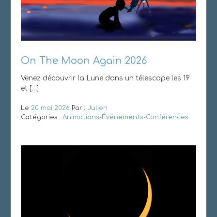
On The Moon Again 2026
Venez découvrir la Lune dans un télescope les 19
et […]
Le
20 mai 2026
Par :
Julien
Catégories :
Animations-Événements-Conférences