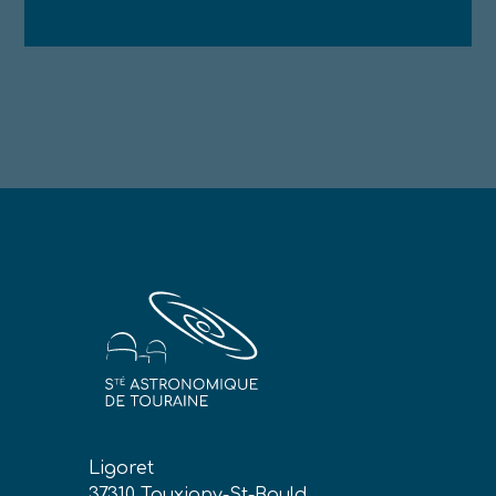
Ligoret
37310 Tauxigny-St-Bauld