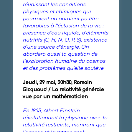
réunissant les conditions
physiques et chimiques qui
pourraient ou auraient pu être
favorables à l’éclosion de la vie :
présence d’eau liquide, d’éléments
nutritifs (C, H, N, O, P, S), existence
d’une source d’énergie. On
abordera aussi la question de
l’exploration humaine du cosmos
et des problèmes qu’elle soulève.
Jeudi, 29 mai, 20h30, Romain
Gicquaud / La relativité générale
vue par un mathématicien
En 1905, Albert Einstein
révolutionnait la physique avec la
relativité restreinte, montrant que
l’espace et le temps sont