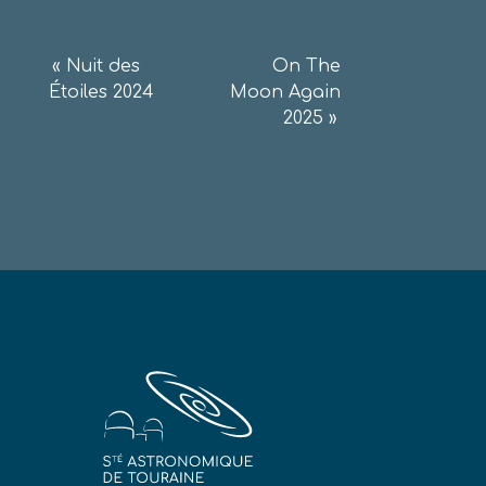
Navigation
«
Nuit des
On The
Étoiles 2024
Moon Again
de
2025
»
l’article