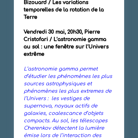
Bizouard / Les variations
temporelles de la rotation de la
Terre
Vendredi 30 mai, 20h30, Pierre
Cristofari / L’astronomie gamma
au sol : une fenêtre sur l’Univers
extrême
L’astronomie gamma permet
d’étudier les phénomènes les plus
sources astrophysiques et
phénomènes les plus extremes de
l’Univers : les vestiges de
supernova, noyaux actifs de
galaxies, coalescance d’objets
compacts. Au sol, les télescopes
Cherenkov détectent la lumière
émise lors de l’interaction des