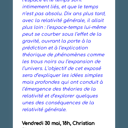
intimement liés, et que le temps
n’est pas absolu. Dix ans plus tard,
avec la relativité générale, il allait
plus loin : l’espace-temps lui-même
peut se courber sous l’effet de la
gravité, ouvrant la porte à la
prédiction et à l’explication
théorique de phénomènes comme
les trous noirs ou l’expansion de
l’univers. L’objectif de cet exposé
sera d’expliquer les idées simples
mais profondes qui ont conduit à
l’émergence des théories de la
relativité et d’explorer quelques
unes des conséquences de la
relativité générale.
Vendredi 30 mai, 18h, Christian