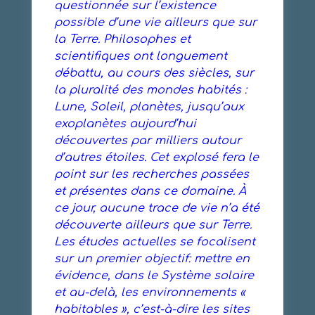
questionnée sur l’existence
possible d’une vie ailleurs que sur
la Terre. Philosophes et
scientifiques ont longuement
débattu, au cours des siècles, sur
la pluralité des mondes habités :
Lune, Soleil, planètes, jusqu’aux
exoplanètes aujourd’hui
découvertes par milliers autour
d’autres étoiles. Cet explosé fera le
point sur les recherches passées
et présentes dans ce domaine. À
ce jour, aucune trace de vie n’a été
découverte ailleurs que sur Terre.
Les études actuelles se focalisent
sur un premier objectif: mettre en
évidence, dans le Système solaire
et au-delà, les environnements «
habitables », c’est-à-dire les sites