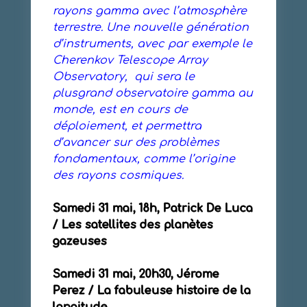
rayons gamma avec l’atmosphère
terrestre. Une nouvelle génération
d’instruments, avec par exemple le
Cherenkov Telescope Array
Observatory, qui sera le
plusgrand observatoire gamma au
monde, est en cours de
déploiement, et permettra
d’avancer sur des problèmes
fondamentaux, comme l’origine
des rayons cosmiques.
Samedi 31 mai, 18h, Patrick De Luca
/ Les satellites des planètes
gazeuses
Samedi 31 mai, 20h30, Jérome
Perez / La fabuleuse histoire de la
longitude