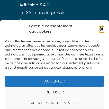
Adhésion S.A.T.
La SAT dans la presse
Nous contacter
Gérer le consentement
aux cookies
Pour offrir les meilleures expériences, nous utilisons des
technologies telles que les cookies pour stocker et/ou accéder
LIENS
aux informations des appareils. Le fait de consentir à ces
technologies nous permettra de traiter des données telles que le
Conditions générales de vente
comportement de navigation ou les ID uniques sur ce site. Le fait
de ne pas consentir ou de retirer son consentement peut avoir
Politique de confidentialité
un effet négatif sur certaines caractéristiques et fonctions.
Mentions légales
ACCEPTER
REFUSER
VOIR LES PRÉFÉRENCES
©Société astronomique de Touraine
|
eszett