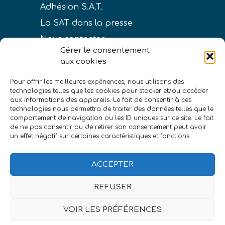
Adhésion S.A.T.
La SAT dans la presse
Nous contacter
Gérer le consentement
aux cookies
Pour offrir les meilleures expériences, nous utilisons des
technologies telles que les cookies pour stocker et/ou accéder
LIENS
aux informations des appareils. Le fait de consentir à ces
technologies nous permettra de traiter des données telles que le
Conditions générales de vente
comportement de navigation ou les ID uniques sur ce site. Le fait
de ne pas consentir ou de retirer son consentement peut avoir
Politique de confidentialité
un effet négatif sur certaines caractéristiques et fonctions.
Mentions légales
ACCEPTER
REFUSER
VOIR LES PRÉFÉRENCES
©Société astronomique de Touraine
|
eszett
studio