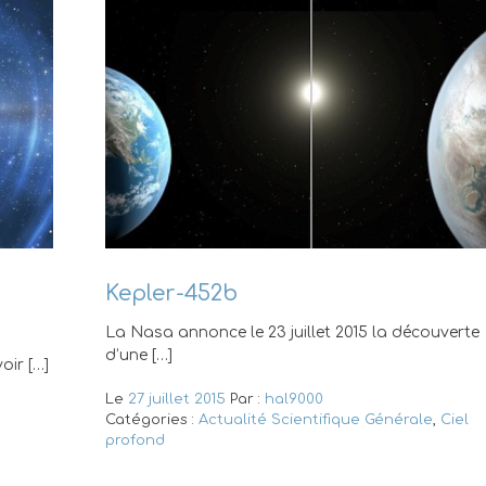
Kepler-452b
La Nasa annonce le 23 juillet 2015 la découverte
d’une […]
oir […]
Le
27 juillet 2015
Par :
hal9000
Catégories :
Actualité Scientifique Générale
,
Ciel
profond