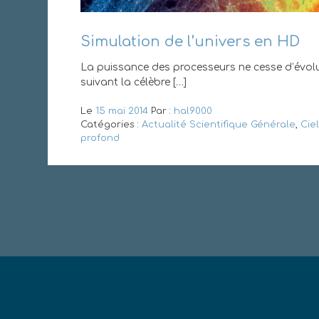
Simulation de l’univers en HD
La puissance des processeurs ne cesse d’évol
suivant la célèbre […]
Le
15 mai 2014
Par :
hal9000
Catégories :
Actualité Scientifique Générale
,
Ciel
profond