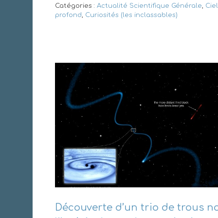
Catégories :
Actualité Scientifique Générale
,
Ciel
profond
,
Curiosités (les inclassables)
Découverte d’un trio de trous no