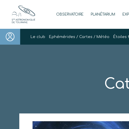
Skip
to
OBSERVATOIRE
PLANÉTARIUM
EX
content
Société Astronomique de Touraine
Un regard plus NET sur notre univers
Le club
Ephémérides / Cartes / Météo
Étoiles 
Cat