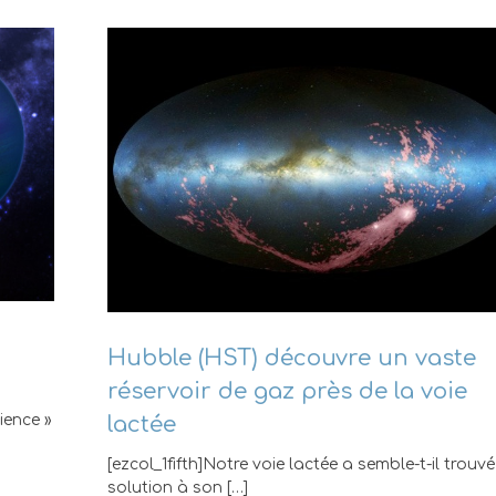
Hubble (HST) découvre un vaste
réservoir de gaz près de la voie
lactée
ience »
[ezcol_1fifth]Notre voie lactée a semble-t-il trouv
solution à son […]