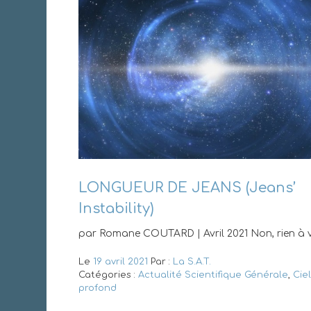
LONGUEUR DE JEANS (Jeans’
Instability)
par Romane COUTARD | Avril 2021 Non, rien à v
Le
19 avril 2021
Par :
La S.A.T.
Catégories :
Actualité Scientifique Générale
,
Ciel
profond