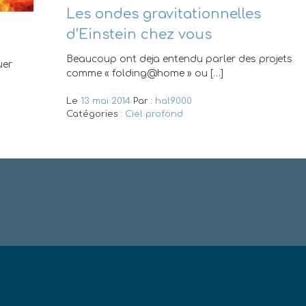
Les ondes gravitationnelles
d’Einstein chez vous
Beaucoup ont deja entendu parler des projets
uer
comme « folding@home » ou […]
Le
13 mai 2014
Par :
hal9000
Catégories :
Ciel profond