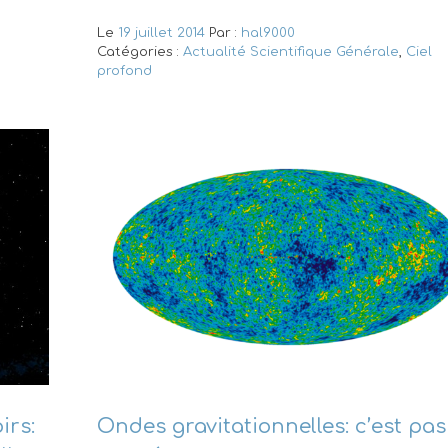
Le
19 juillet 2014
Par :
hal9000
Catégories :
Actualité Scientifique Générale
,
Ciel
profond
irs:
Ondes gravitationnelles: c’est pas