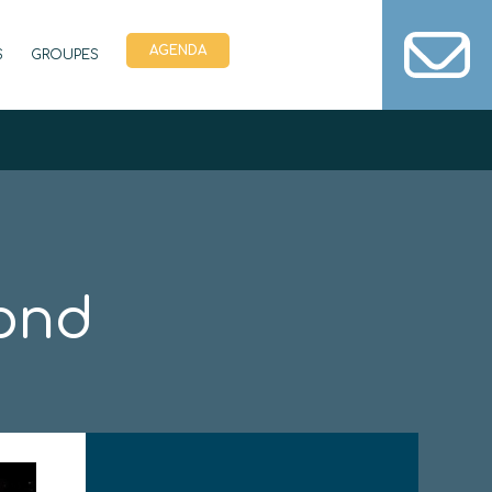
AGENDA
S
GROUPES
fond