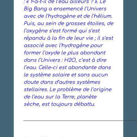
: « Y-a-t-il de l’eau ailleurs ? ». Le
Big Bang a ensemencé l’Univers
avec de l’hydrogène et de l’hélium.
Puis, au sein de grosses étoiles, de
l’oxygène s’est formé qui s’est
répandu à la fin de leur vie ; il s’est
associé avec l’hydrogène pour
former l’oxyde le plus abondant
dans l’Univers : H2O, c’est à dire
l’eau. Celle-ci est abondante dans
le système solaire et sans aucun
doute dans d’autres systèmes
stellaires. Le problème de l’origine
de l’eau sur la Terre, planète
sèche, est toujours débattu.
______________________________________________