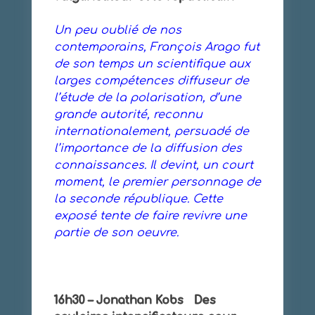
Un peu oublié de nos
contemporains, François Arago fut
de son temps un scientifique aux
larges compétences diffuseur de
l’étude de la polarisation, d’une
grande autorité, reconnu
internationalement, persuadé de
l’importance de la diffusion des
connaissances. Il devint, un court
moment, le premier personnage de
la seconde république. Cette
exposé tente de faire revivre une
partie de son oeuvre.
16h30 – Jonathan Kobs Des