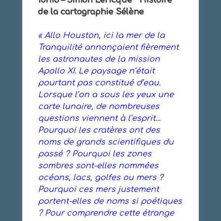
15h15 – Simon Lericque Histoire
de la cartographie Sélène
« Allo Houston, ici la mer de la
Tranquilité annonçaient fièrement
les astronautes de la mission
Apollo XI. Le paysage n’était
pourtant pas constitué d’eau.
Lorsque l’on a sous les yeux une
carte lunaire, de nombreuses
questions viennent à l’esprit…
Pourquoi les cratères ont des
noms de grands scientifiques du
passé ? Pourquoi les zones
sombres sont-elles nommées
océans, lacs, golfes ou mers ?
Pourquoi ces mers justement
portent-elles de noms si poétiques
? Pour comprendre cette étrange