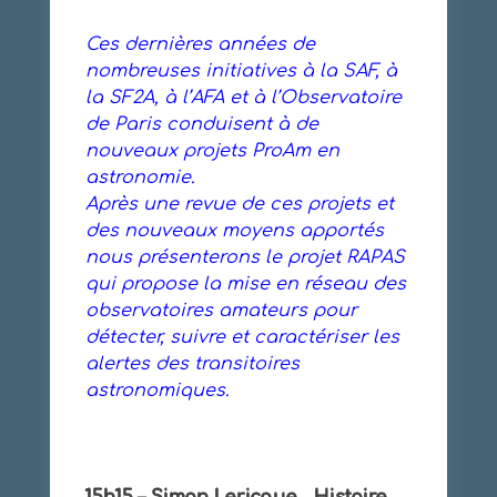
Ces dernières années de
nombreuses initiatives à la SAF, à
la SF2A, à l’AFA et à l’Observatoire
de Paris conduisent à de
nouveaux projets ProAm en
astronomie.
Après une revue de ces projets et
des nouveaux moyens apportés
nous présenterons le projet RAPAS
qui propose la mise en réseau des
observatoires amateurs pour
détecter, suivre et caractériser les
alertes des transitoires
astronomiques.