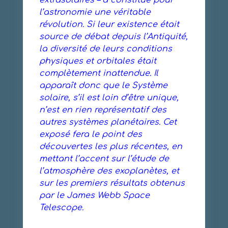
extrasolaires – a constitué pour
l’astronomie une véritable
révolution. Si leur existence était
source de débat depuis l’Antiquité,
la diversité de leurs conditions
physiques et orbitales était
complètement inattendue. Il
apparaît donc que le Système
solaire, s’il est loin d’être unique,
n’est en rien représentatif des
autres systèmes planétaires. Cet
exposé fera le point des
découvertes les plus récentes, en
mettant l’accent sur l’étude de
l’atmosphère des exoplanètes, et
sur les premiers résultats obtenus
par le James Webb Space
Telescope.