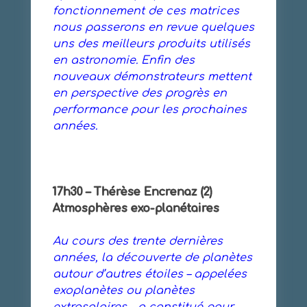
fonctionnement de ces matrices
nous passerons en revue quelques
uns des meilleurs produits utilisés
en astronomie. Enfin des
nouveaux démonstrateurs mettent
en perspective des progrès en
performance pour les prochaines
années.
17h30 – Thérèse Encrenaz (2)
Atmosphères exo-planétaires
Au cours des trente dernières
années, la découverte de planètes
autour d’autres étoiles – appelées
exoplanètes ou planètes