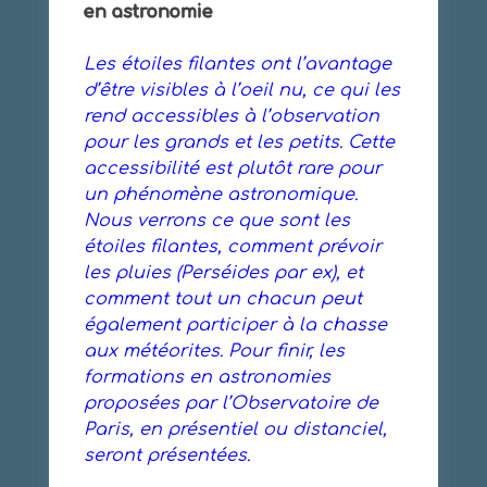
en astronomie
Les étoiles filantes ont l’avantage
d’être visibles à l’oeil nu, ce qui les
rend accessibles à l’observation
pour les grands et les petits. Cette
accessibilité est plutôt rare pour
un phénomène astronomique.
Nous verrons ce que sont les
étoiles filantes, comment prévoir
les pluies (Perséides par ex), et
comment tout un chacun peut
également participer à la chasse
aux météorites. Pour finir, les
formations en astronomies
proposées par l’Observatoire de
Paris, en présentiel ou distanciel,
seront présentées.