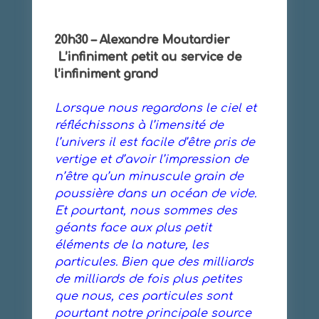
20h30 – Alexandre Moutardier
L’infiniment petit au service de
l’infiniment grand
Lorsque nous regardons le ciel et
réfléchissons à l’imensité de
l’univers il est facile d’être pris de
vertige et d’avoir l’impression de
n’être qu’un minuscule grain de
poussière dans un océan de vide.
Et pourtant, nous sommes des
géants face aux plus petit
éléments de la nature, les
particules. Bien que des milliards
de milliards de fois plus petites
que nous, ces particules sont
pourtant notre principale source