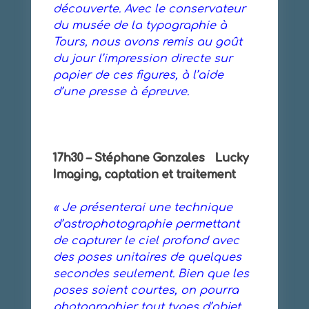
découverte. Avec le conservateur
du musée de la typographie à
Tours, nous avons remis au goût
du jour l’impression directe sur
papier de ces figures, à l’aide
d’une presse à épreuve.
17h30 – Stéphane Gonzales Lucky
Imaging, captation et traitement
« Je présenterai une technique
d’astrophotographie permettant
de capturer le ciel profond avec
des poses unitaires de quelques
secondes seulement. Bien que les
poses soient courtes, on pourra
photographier tout types d’objet