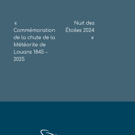
Navigation
«
Nuit des
Commémoration
Étoiles 2024
de
de la chute de la
»
l’article
Météorite de
Louans 1845 –
2025