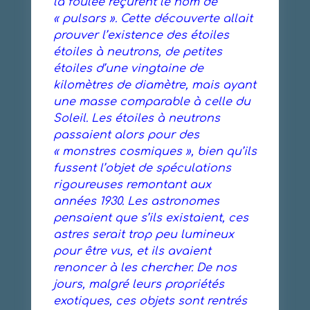
la foulée reçurent le nom de
« pulsars ». Cette découverte allait
prouver l’existence des étoiles
étoiles à neutrons, de petites
étoiles d’une vingtaine de
kilomètres de diamètre, mais ayant
une masse comparable à celle du
Soleil. Les étoiles à neutrons
passaient alors pour des
« monstres cosmiques », bien qu’ils
fussent l’objet de spéculations
rigoureuses remontant aux
années 1930. Les astronomes
pensaient que s’ils existaient, ces
astres serait trop peu lumineux
pour être vus, et ils avaient
renoncer à les chercher. De nos
jours, malgré leurs propriétés
exotiques, ces objets sont rentrés