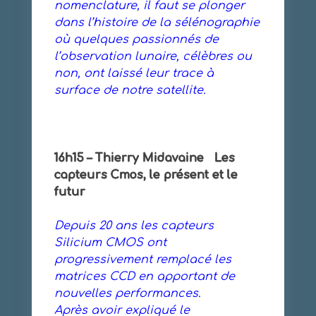
nomenclature, il faut se plonger
dans l’histoire de la sélénographie
où quelques passionnés de
l’observation lunaire, célèbres ou
non, ont laissé leur trace à
surface de notre satellite.
16h15 – Thierry Midavaine Les
capteurs Cmos, le présent et le
futur
Depuis 20 ans les capteurs
Silicium CMOS ont
progressivement remplacé les
matrices CCD en apportant de
nouvelles performances.
Après avoir expliqué le