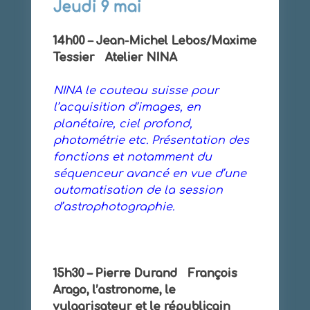
Jeudi 9 mai
14h00 – Jean-Michel Lebos/Maxime
Tessier Atelier NINA
NINA le couteau suisse pour
l’acquisition d’images, en
planétaire, ciel profond,
photométrie etc. Présentation des
fonctions et notamment du
séquenceur avancé en vue d’une
automatisation de la session
d’astrophotographie.
15h30 – Pierre Durand François
Arago, l’astronome, le
vulgarisateur et le républicain