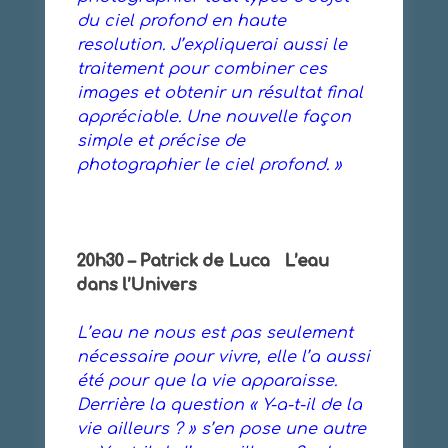
du ciel profond en haute
resolution. J’expliquerai aussi le
traitement pour combiner ces
images et obtenir un résultat final
appréciable. Une nouvelle façon
simple et précise de
photographier le ciel profond. »
20h30 – Patrick de Luca L’eau
dans l’Univers
L’eau ne nous est pas seulement
nécessaire pour vivre, elle l’a aussi
été pour que la vie apparaisse.
Derrière la question « Y-a-t-il de la
vie ailleurs ? » s’en pose une autre