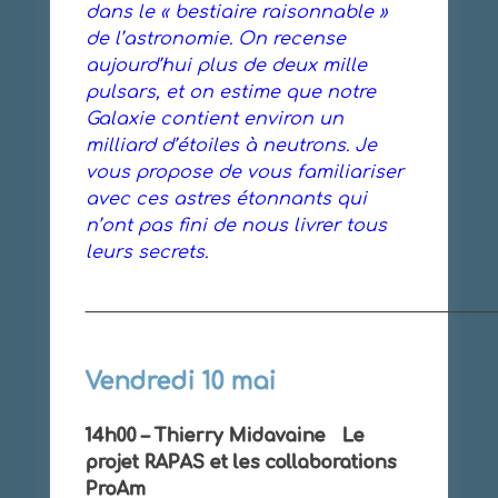
dans le « bestiaire raisonnable »
de l’astronomie. On recense
aujourd’hui plus de deux mille
pulsars, et on estime que notre
Galaxie contient environ un
milliard d’étoiles à neutrons. Je
vous propose de vous familiariser
avec ces astres étonnants qui
n’ont pas fini de nous livrer tous
leurs secrets.
______________________________________________
Vendredi 10 mai
14h00 – Thierry Midavaine Le
projet RAPAS et les collaborations
ProAm