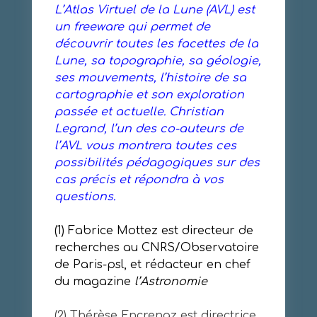
L’Atlas Virtuel de la Lune (AVL) est
un freeware qui permet de
découvrir toutes les facettes de la
Lune, sa topographie, sa géologie,
ses mouvements, l’histoire de sa
cartographie et son exploration
passée et actuelle. Christian
Legrand, l’un des co-auteurs de
l’AVL vous montrera toutes ces
possibilités pédagogiques sur des
cas précis et répondra à vos
questions.
(1) Fabrice Mottez est directeur de
recherches au CNRS/Observatoire
de Paris-psl, et rédacteur en chef
du magazine
l’Astronomie
(2) Thérèse Encrenaz est directrice