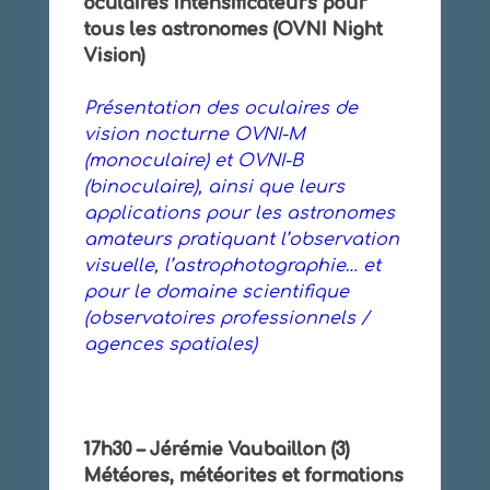
oculaires intensificateurs pour
tous les astronomes (OVNI Night
Vision)
Présentation des oculaires de
vision nocturne OVNI-M
(monoculaire) et OVNI-B
(binoculaire), ainsi que leurs
applications pour les astronomes
amateurs pratiquant l’observation
visuelle, l’astrophotographie… et
pour le domaine scientifique
(observatoires professionnels /
agences spatiales)
17h30 – Jérémie Vaubaillon (3)
Météores, météorites et formations