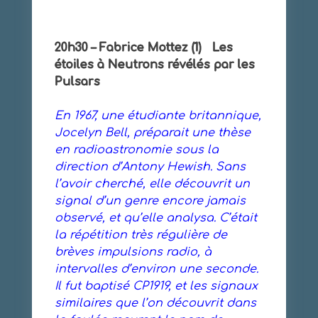
20h30 – Fabrice Mottez (1) Les
étoiles à Neutrons révélés par les
Pulsars
En 1967, une étudiante britannique,
Jocelyn Bell, préparait une thèse
en radioastronomie sous la
direction d’Antony Hewish. Sans
l’avoir cherché, elle découvrit un
signal d’un genre encore jamais
observé, et qu’elle analysa. C’était
la répétition très régulière de
brèves impulsions radio, à
intervalles d’environ une seconde.
Il fut baptisé CP1919, et les signaux
similaires que l’on découvrit dans