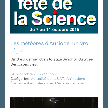
Les météores d’Auriane, un vrai
régal.
Vendredi dernier, dans la salle Senghor du lycée
Descartes, c’est […]
Le
12 octobre 2015
Par :
hal9000
Catégories :
Actualité de la S.A.T.
,
Animations-
Événements-Conférences
,
Mémoire de la SAT