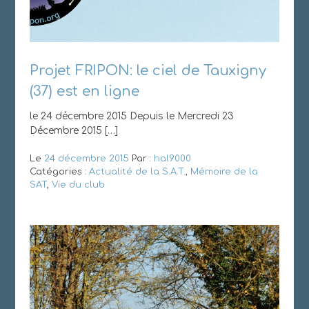
Projet FRIPON: le ciel de Tauxigny
(37) est en ligne
le 24 décembre 2015 Depuis le Mercredi 23
Décembre 2015 […]
Le
24 décembre 2015
Par :
hal9000
Catégories :
Actualité de la S.A.T.
,
Mémoire de la
SAT
,
Vie du club