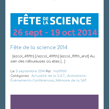
Fête de la science 2014
[ezcol_4fifth] [/ezcol_4fifth] [ezcol_1fifth_end] Au
sein des nébuleuses où elles […]
Le
5 septembre 2014
Par :
hal9000
Catégories :
Actualité de la S.A.T.
,
Animations-
Événements-Conférences
,
Mémoire de la SAT