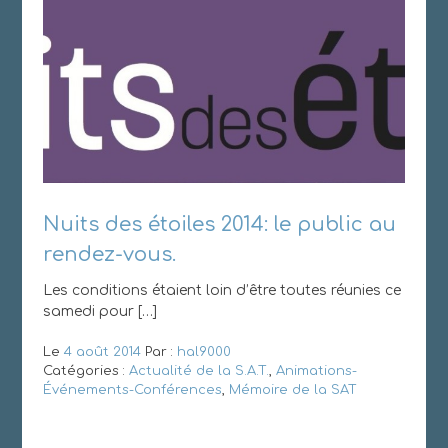
Nuits des étoiles 2014: le public au
rendez-vous.
Les conditions étaient loin d’être toutes réunies ce
samedi pour […]
Le
4 août 2014
Par :
hal9000
Catégories :
Actualité de la S.A.T.
,
Animations-
Événements-Conférences
,
Mémoire de la SAT