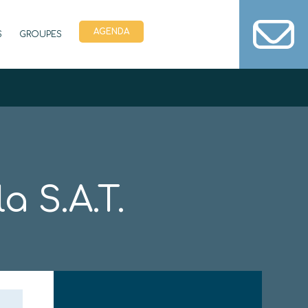
AGENDA
S
GROUPES
a S.A.T.