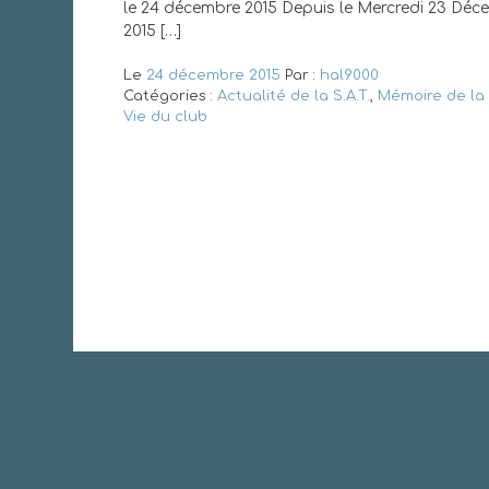
le 24 décembre 2015 Depuis le Mercredi 23 Déc
2015 […]
Le
24 décembre 2015
Par :
hal9000
Catégories :
Actualité de la S.A.T.
,
Mémoire de la
Vie du club