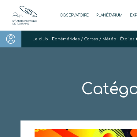
Skip
to
OBSERVATOIRE
PLANÉTARIUM
EX
content
Société Astronomique de Touraine
Un regard plus NET sur notre univers
Le club
Ephémérides / Cartes / Météo
Étoiles 
Catégo