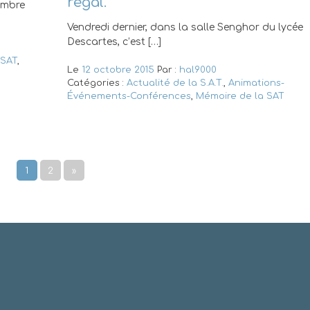
régal.
embre
Vendredi dernier, dans la salle Senghor du lycée
Descartes, c’est […]
 SAT
,
Le
12 octobre 2015
Par :
hal9000
Catégories :
Actualité de la S.A.T.
,
Animations-
Événements-Conférences
,
Mémoire de la SAT
1
2
»