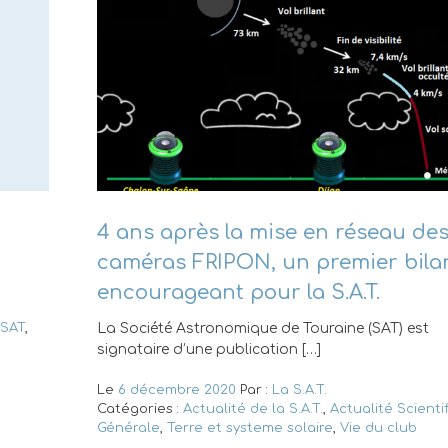
4 ans après la mise en réseau de
caméras FRIPON, un premier bila
encourageant pour la S.A.T.
 SAT
,
La Société Astronomique de Touraine (SAT) est
signataire d’une publication […]
Le
6 décembre 2020
Par :
La S.A.T.
Catégories :
Actualité de la S.A.T.
,
Actualité Scienti
Générale
,
Terre et systeme solaire
,
Vie du club