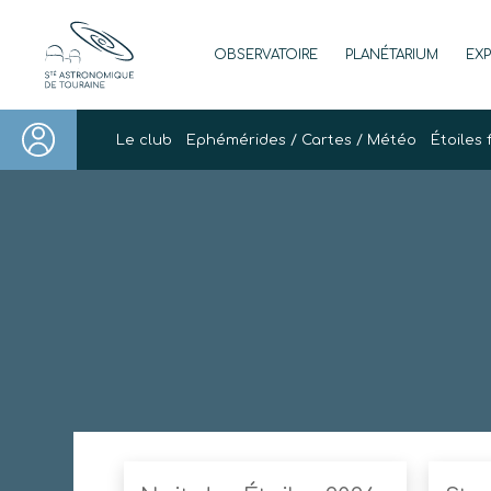
Skip
to
OBSERVATOIRE
PLANÉTARIUM
EX
content
Société Astronomique de Touraine
Un regard plus NET sur notre univers
Le club
Ephémérides / Cartes / Météo
Étoiles 