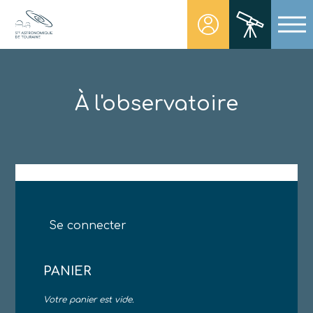
Skip
to
content
Société Astronomique de Touraine
Un regard plus NET sur notre univers
À l'observatoire
Se connecter
PANIER
Votre panier est vide.