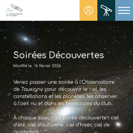
Skip
to
content
Société Astronomique de Touraine
Un regard plus NET sur notre univers
Soirées Découvertes
Modifié le : 16 février 2026
Venez passer une soirée à l'Observatoire
de Tauxigny pour découvrir le ciel, les
constellations et les planètes, les observer
à l’oeil nu et dans les télescopes du club.
À chaque saison sa soirée découverte : ciel
d’été, ciel d’automne, ciel d’hiver, ciel de
printemps.