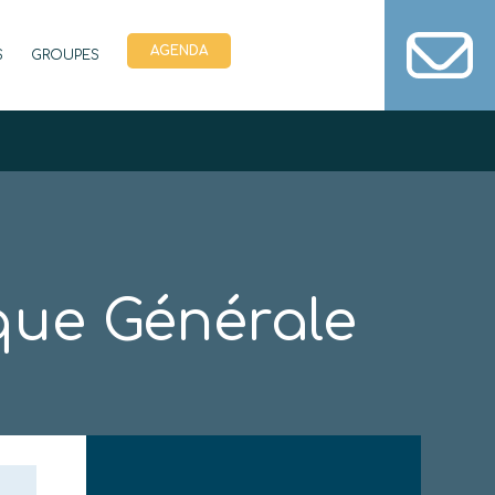
AGENDA
S
GROUPES
ique Générale