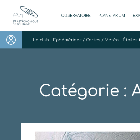
Skip
to
OBSERVATOIRE
PLANÉTARIUM
EX
content
Société Astronomique de Touraine
Un regard plus NET sur notre univers
Le club
Ephémérides / Cartes / Météo
Étoiles 
Catégorie :
A