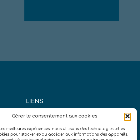
LIENS
us?
Conditions générales de vente
Gérer le consentement aux cookies
Politique de confidentialité
 les meilleures expériences, nous utilisons des technologies telles
okies pour stocker et/ou accéder aux informations des appareils.
presse
Mentions légales