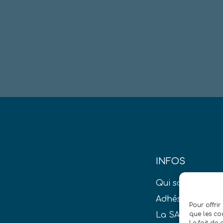
INFOS
Qui sommes-no
Adhésion S.A.T.
Pour offrir
que les co
La SAT dans la 