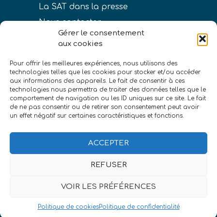
La SAT dans la presse
Nous contacter
Gérer le consentement
aux cookies
Pour offrir les meilleures expériences, nous utilisons des
technologies telles que les cookies pour stocker et/ou accéder
LIENS
aux informations des appareils. Le fait de consentir à ces
technologies nous permettra de traiter des données telles que le
Conditions générales de vente
comportement de navigation ou les ID uniques sur ce site. Le fait
de ne pas consentir ou de retirer son consentement peut avoir
Politique de confidentialité
un effet négatif sur certaines caractéristiques et fonctions.
Mentions légales
ACCEPTER
REFUSER
VOIR LES PRÉFÉRENCES
©Société astronomique de Touraine
|
eszett
studio
Politique de cookies
Politique de confidentialité