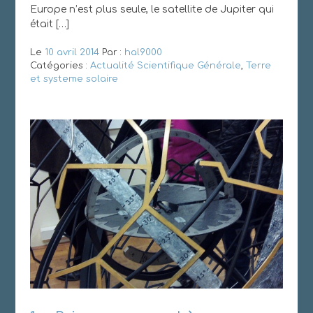
Europe n’est plus seule, le satellite de Jupiter qui
était […]
Le
10 avril 2014
Par :
hal9000
Catégories :
Actualité Scientifique Générale
,
Terre
et systeme solaire