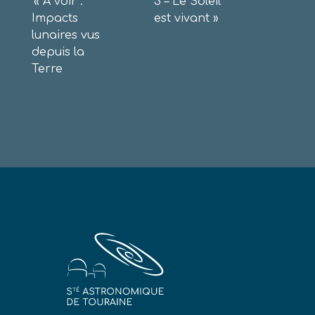
Navigation
«
A voir :
3 – Le Soleil
Impacts
est vivant
»
de
lunaires vus
l’article
depuis la
Terre