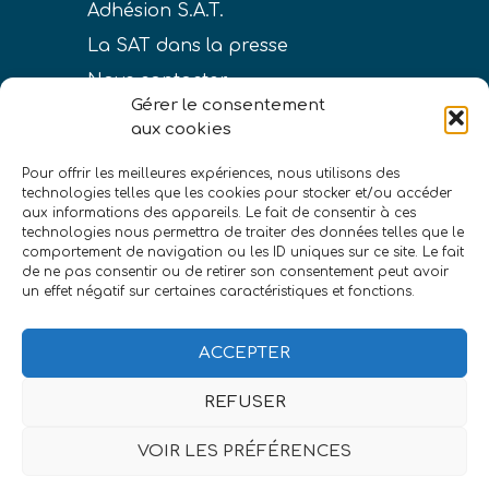
Adhésion S.A.T.
La SAT dans la presse
Nous contacter
Gérer le consentement
aux cookies
Pour offrir les meilleures expériences, nous utilisons des
technologies telles que les cookies pour stocker et/ou accéder
LIENS
aux informations des appareils. Le fait de consentir à ces
technologies nous permettra de traiter des données telles que le
Conditions générales de vente
comportement de navigation ou les ID uniques sur ce site. Le fait
de ne pas consentir ou de retirer son consentement peut avoir
Politique de confidentialité
un effet négatif sur certaines caractéristiques et fonctions.
Mentions légales
ACCEPTER
REFUSER
VOIR LES PRÉFÉRENCES
©Société astronomique de Touraine
|
eszett
studio