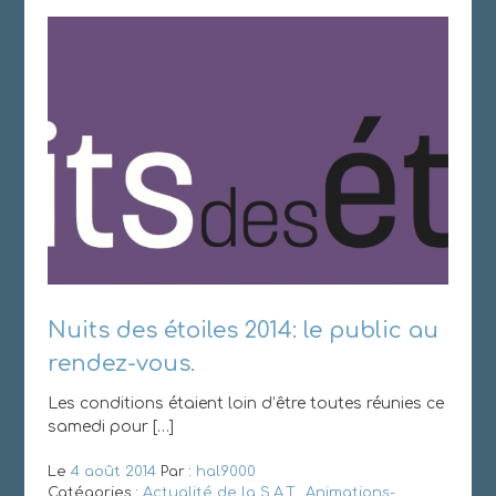
Nuits des étoiles 2014: le public au
rendez-vous.
Les conditions étaient loin d’être toutes réunies ce
samedi pour […]
Le
4 août 2014
Par :
hal9000
Catégories :
Actualité de la S.A.T.
,
Animations-