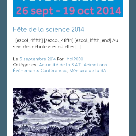
Fête de la science 2014
[ezcol_4fifth] [/ezcol_4fifth] [ezcol_1fifth_end] Au
sein des nébuleuses où elles […]
Le
5 septembre 2014
Par :
hal9000
Catégories :
Actualité de la S.A.T.
,
Animations-
Événements-Conférences
,
Mémoire de la SAT