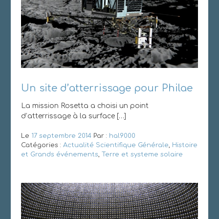
Un site d’atterrissage pour Philae
La mission Rosetta a choisi un point
d’atterrissage à la surface […]
Le
17 septembre 2014
Par :
hal9000
Catégories :
Actualité Scientifique Générale
,
Histoire
et Grands événements
,
Terre et systeme solaire