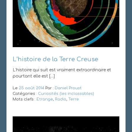
L’histoire de la Terre Creuse
L’histoire qui suit est vraiment extraordinaire et
pourtant elle est […]
Le
25 août 2014
Par :
Daniel Proust
Catégories :
Curiosités (les inclassables)
Mots clefs :
Etrange
,
Radio
,
Terre