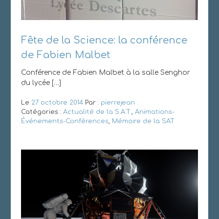
Fête de la Science: la conférence
de Fabien Malbet
Conférence de Fabien Malbet à la salle Senghor
du lycée […]
Le
27 octobre 2014
Par :
pierrejean
Catégories :
Actualité de la S.A.T.
,
Animations-
Événements-Conférences
,
Mémoire de la SAT