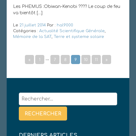
Les PHEMUS :Obiwan-Kenobi ???? Le coup de feu
va bientôt […]
Le
21 juillet 2014
Par :
hal9000
Catégories :
Actualité Scientifique Générale
,
Mémoire de la SAT
,
Terre et systeme solaire
…
«
1
7
8
9
10
11
»
Rechercher :
DERNIERS ARTICLES