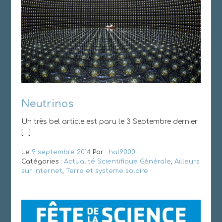
Neutrinos
Un très bel article est paru le 3 Septembre dernier
[…]
Le
9 septembre 2014
Par :
hal9000
Catégories :
Actualité Scientifique Générale
,
Ailleurs
sur internet
,
Terre et systeme solaire