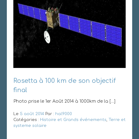
Rosetta à 100 km de son objectif
final
Photo prise le 1er Août 2014 à 1000km de la […]
Le
5 août 2014
Par :
hal9000
Catégories :
Histoire et Grands événements
,
Terre et
systeme solaire