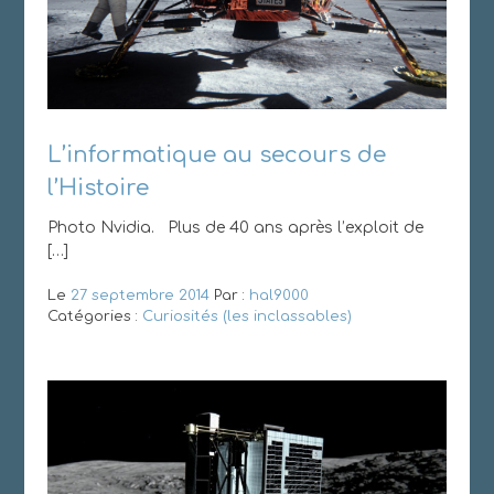
L’informatique au secours de
l’Histoire
Photo Nvidia. Plus de 40 ans après l’exploit de
[…]
Le
27 septembre 2014
Par :
hal9000
Catégories :
Curiosités (les inclassables)