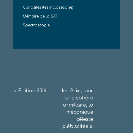
Curiosités (les inclassables)
Mémoire de la SAT
Spectroscopie
Navigation
«
Edition 2016
1er Prix pour
une sphère
de
armillaire, la
l’article
mécanique
céleste
plébiscitée
»