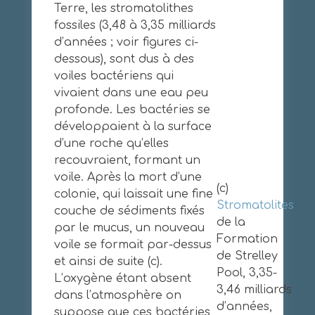
Terre, les stromatolithes
fossiles (3,48 à 3,35 milliards
d’années ; voir figures ci-
dessous), sont dus à des
voiles bactériens qui
vivaient dans une eau peu
profonde. Les bactéries se
développaient à la surface
d’une roche qu’elles
recouvraient, formant un
voile. Après la mort d’une
(c)
colonie, qui laissait une fine
Stromatolites
couche de sédiments fixés
de la
par le mucus, un nouveau
Formation
voile se formait par-dessus
de Strelley
et ainsi de suite (c).
Pool, 3,35-
L’oxygène étant absent
3,46 milliards
dans l’atmosphère on
d’années,
suppose que ces bactéries