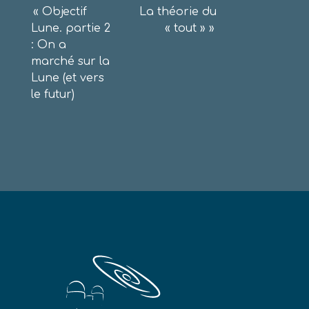
Navigation
«
Objectif
La théorie du
Lune. partie 2
« tout »
»
de
: On a
l’article
marché sur la
Lune (et vers
le futur)