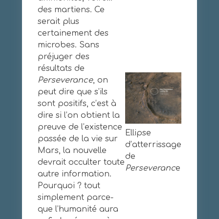
des martiens. Ce
serait plus
certainement des
microbes. Sans
préjuger des
résultats de
Perseverance
, on
peut dire que s’ils
sont positifs, c’est à
dire si l’on obtient la
preuve de l’existence
Ellipse
passée de la vie sur
d’atterrissage
Mars, la nouvelle
de
devrait occulter toute
Perseveranc
e
autre information.
Pourquoi ? tout
simplement parce-
que l’humanité aura