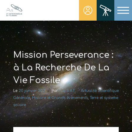
Skip
to
content
Société Astronomique de Touraine
Un regard plus NET sur notre univers
Mission Perseverance :
à La Recherche De La
Vie Fossile
/
/
Le
20 janvier 2021
Par :
La S.A.T.
Actualité Scientifique
Générale
,
Histoire et Grands événements
,
Terre et systeme
solaire