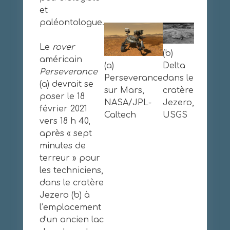
et
paléontologue.
Le
rover
(b)
américain
(a)
Delta
Perseverance
Perseverance
dans le
(a) devrait se
sur Mars,
cratère
poser le 18
NASA/JPL-
Jezero,
février 2021
Caltech
USGS
vers 18 h 40,
après « sept
minutes de
terreur » pour
les techniciens,
dans le cratère
Jezero (b) à
l’emplacement
d’un ancien lac