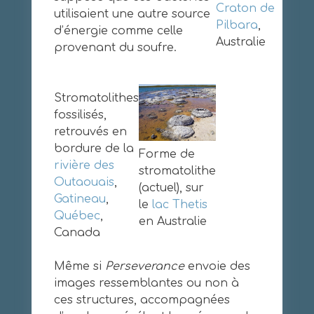
Craton de
utilisaient une autre source
Pilbara
,
d’énergie comme celle
Australie
provenant du soufre.
Stromatolithes
fossilisés,
retrouvés en
bordure de la
Forme de
rivière des
stromatolithe
Outaouais
,
(actuel), sur
Gatineau
,
le
lac Thetis
Québec
,
en Australie
Canada
Même si
Perseverance
envoie des
images ressemblantes ou non à
ces structures, accompagnées