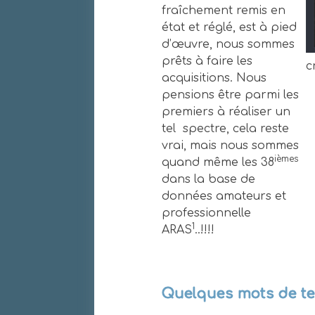
fraîchement remis en
état et réglé, est à pied
d’œuvre, nous sommes
prêts à faire les
c
acquisitions. Nous
pensions être parmi les
premiers à réaliser un
tel spectre, cela reste
vrai, mais nous sommes
ièmes
quand même les 38
dans la base de
données amateurs et
professionnelle
1
ARAS
..!!!!
Quelques mots de t