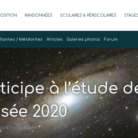
POSITION
RANDONNÉES
SCOLAIRES & PÉRISCOLAIRES
STAGE
filantes / Météorites
Articles
Galeries photos
Forum
ticipe à l’étude d
sée 2020
opie
,
Vie du club