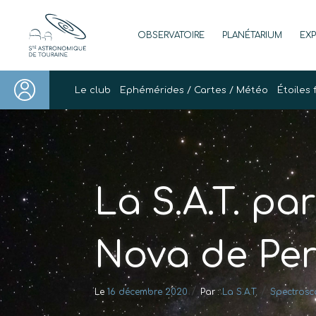
Skip
to
OBSERVATOIRE
PLANÉTARIUM
EX
content
Société Astronomique de Touraine
Un regard plus NET sur notre univers
Le club
Ephémérides / Cartes / Météo
Étoiles 
La S.A.T. par
Nova de Per
/
/
Le
16 décembre 2020
Par :
La S.A.T.
Spectrosc