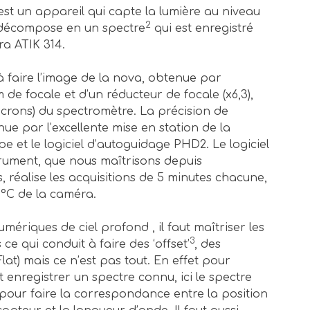
st un appareil qui capte la lumière au niveau
2
a décompose en un spectre
qui est enregistré
ra ATIK 314.
à faire l’image de la nova, obtenue par
m de focale et d’un réducteur de focale (x6,3),
microns) du spectromètre. La précision de
ue par l’excellente mise en station de la
 et le logiciel d’autoguidage PHD2. Le logiciel
rument, que nous maîtrisons depuis
 réalise les acquisitions de 5 minutes chacune,
0°C de la caméra.
riques de ciel profond , il faut maîtriser les
3
s ce qui conduit à faire des ‘offset’
, des
Flat) mais ce n’est pas tout. En effet pour
ut enregistrer un spectre connu, ici le spectre
our faire la correspondance entre la position