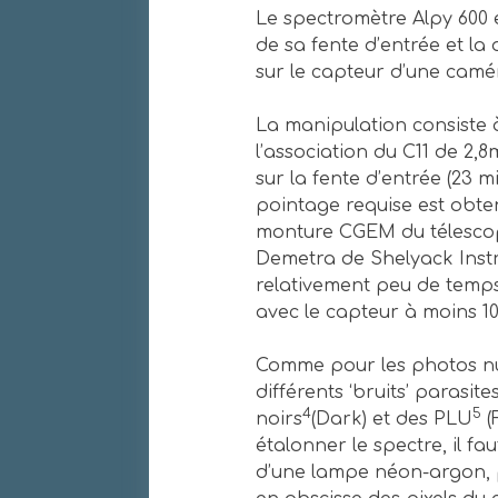
Le spectromètre Alpy 600 e
de sa fente d’entrée et l
sur le capteur d’une camé
La manipulation consiste 
l’association du C11 de 2,8
sur la fente d’entrée (23 
pointage requise est obten
monture CGEM du télescope
Demetra de Shelyack Inst
relativement peu de temps,
avec le capteur à moins 1
Comme pour les photos numé
différents ‘bruits’ parasite
4
5
noirs
(Dark) et des PLU
(
étalonner le spectre, il fa
d’une lampe néon-argon, p