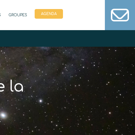
AGENDA
S
GROUPES
e la