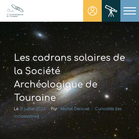
Skip
to
content
Société Astronomique de Touraine
Un regard plus NET sur notre univers
Les cadrans solaires de
la Société
Archéologique de
Touraine
/
/
Le
31 juillet 2023
Par :
Michel Derouet
Curiosités (les
inclassables)