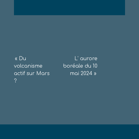
Navigation
«
Du
L’ aurore
volcanisme
boréale du 10
de
actif sur Mars
mai 2024
»
l’article
?