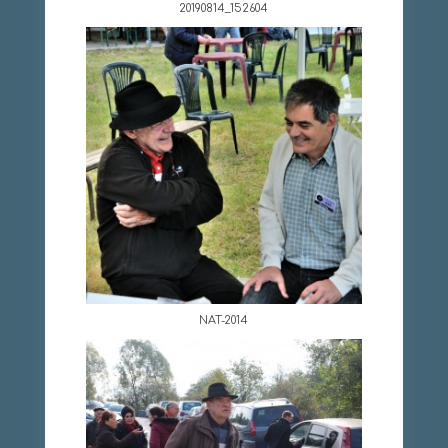
20190814_152604
NAT-2014