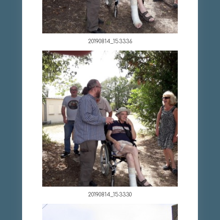
20190814_153336
20190814_153330