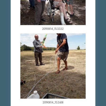
20190814_153332
20190814_152608