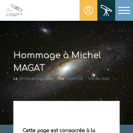
Skip
to
content
Société Astronomique de Touraine
Un regard plus NET sur notre univers
Hommage à Michel
MAGAT
/
/
Le
24 novembre 2021
Par :
hal9000
Vie du club
Cette page est consacrée à la