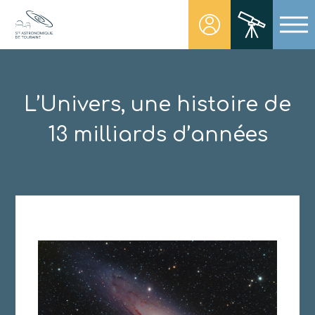
Skip
to
content
Société Astronomique de Touraine
Un regard plus NET sur notre univers
L’Univers, une histoire de
13 milliards d’années