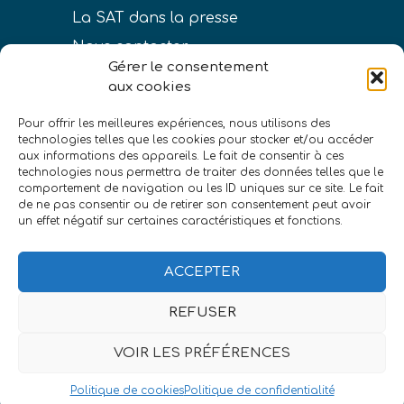
La SAT dans la presse
Nous contacter
Gérer le consentement
aux cookies
Pour offrir les meilleures expériences, nous utilisons des
technologies telles que les cookies pour stocker et/ou accéder
LIENS
aux informations des appareils. Le fait de consentir à ces
technologies nous permettra de traiter des données telles que le
Conditions générales de vente
comportement de navigation ou les ID uniques sur ce site. Le fait
de ne pas consentir ou de retirer son consentement peut avoir
Politique de confidentialité
un effet négatif sur certaines caractéristiques et fonctions.
Mentions légales
ACCEPTER
REFUSER
VOIR LES PRÉFÉRENCES
©Société astronomique de Touraine
|
eszett
studio
Politique de cookies
Politique de confidentialité