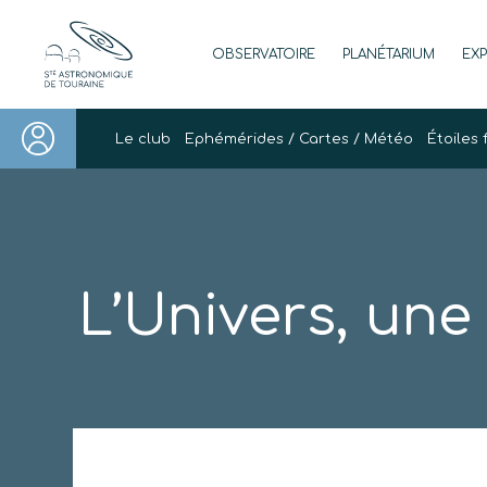
Skip
to
OBSERVATOIRE
PLANÉTARIUM
EX
content
Société Astronomique de Touraine
Un regard plus NET sur notre univers
Le club
Ephémérides / Cartes / Météo
Étoiles 
L’Univers, une 