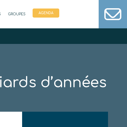
AGENDA
S
GROUPES
lliards d’années