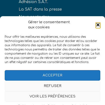
Adhésion S.A.T.
La SAT dans la presse
Nous contacter
Gérer le consentement
aux cookies
Pour offrir les meilleures expériences, nous utilisons des
technologies telles que les cookies pour stocker et/ou accéder
LIENS
aux informations des appareils. Le fait de consentir à ces
technologies nous permettra de traiter des données telles que le
Conditions générales de vente
comportement de navigation ou les ID uniques sur ce site. Le fait
de ne pas consentir ou de retirer son consentement peut avoir
Politique de confidentialité
un effet négatif sur certaines caractéristiques et fonctions.
Mentions légales
ACCEPTER
REFUSER
VOIR LES PRÉFÉRENCES
©Société astronomique de Touraine
|
eszett
studio