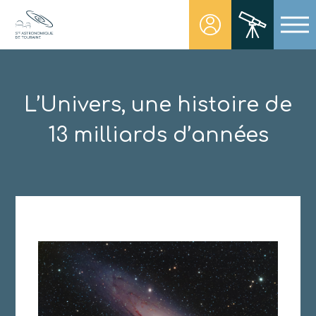
Skip
to
content
Société Astronomique de Touraine
Un regard plus NET sur notre univers
L’Univers, une histoire de
13 milliards d’années